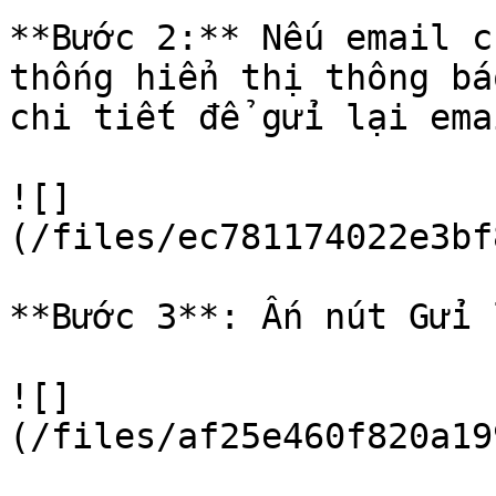
**Bước 2:** Nếu email c
thống hiển thị thông bá
chi tiết để gửi lại emai
![]
(/files/ec781174022e3bf
**Bước 3**: Ấn nút Gửi l
![]