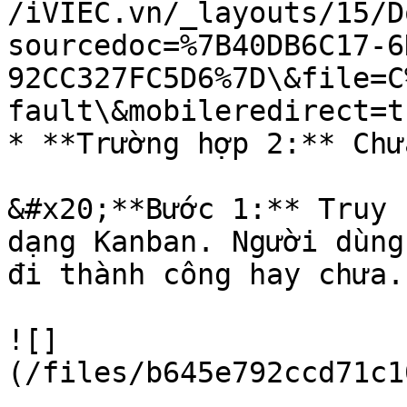
/iVIEC.vn/_layouts/15/D
sourcedoc=%7B40DB6C17-6
92CC327FC5D6%7D\&file=C
fault\&mobileredirect=tr
* **Trường hợp 2:** Chư
&#x20;**Bước 1:** Truy 
dạng Kanban. Người dùng
đi thành công hay chưa.

![]
(/files/b645e792ccd71c1