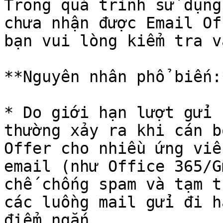
Trong quá trình sử dụng
chưa nhận được Email Of
bạn vui lòng kiểm tra v
**Nguyên nhân phổ biến:*
* Do giới hạn lượt gửi 
thường xảy ra khi cán b
Offer cho nhiều ứng viê
email (như Office 365/G
chế chống spam và tạm t
các luồng mail gửi đi h
điểm ngắn.
