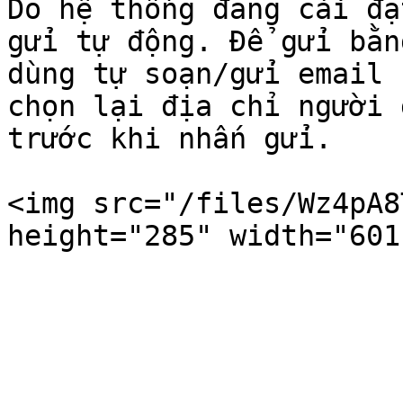
Do hệ thống đang cài đặ
gửi tự động. Để gửi bằn
dùng tự soạn/gửi email 
chọn lại địa chỉ người 
trước khi nhấn gửi.

<img src="/files/Wz4pA8