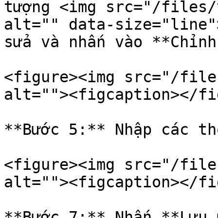
tượng <img src="/files/
alt="" data-size="line"
sửa và nhấn vào **Chỉnh
<figure><img src="/file
alt=""><figcaption></fi
**Bước 5:** Nhập các th
<figure><img src="/file
alt=""><figcaption></fi
**Bước 7:** Nhấn **Lưu 