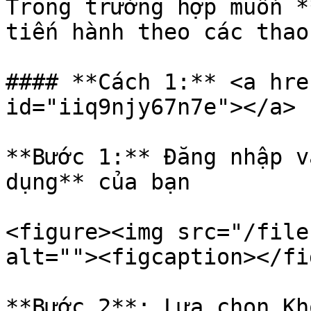
Trong trường hợp muốn *
tiến hành theo các thao
#### **Cách 1:** <a hre
id="iiq9njy67n7e"></a>

**Bước 1:** Đăng nhập v
dụng** của bạn

<figure><img src="/file
alt=""><figcaption></fi
**Bước 2**: Lựa chọn Kh