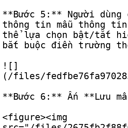
**Bước 5:** Người dùng 
thông tin mẫu thông tin
thể lựa chọn bật/tắt hi
bắt buộc điền trường th
![]
(/files/fedfbe76fa97028
**Bước 6:** Ấn **Lưu mẫ
<figure><img 
src="/files/2675fb2f88f