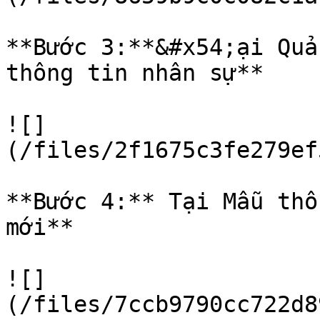
**Bước 3:**&#x54;ại Quả
thông tin nhân sự**

![]
(/files/2f1675c3fe279ef
**Bước 4:** Tại Mẫu thô
mới**

![]
(/files/7ccb9790cc722d8