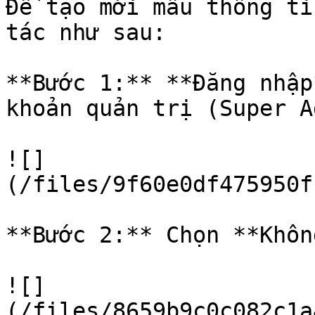
Để tạo mới mẫu thông ti
tác như sau:

**Bước 1:** **Đăng nhập
khoản quản trị (Super A
![]
(/files/9f60e0df475950f
**Bước 2:** Chọn **Khôn
![]
(/files/8659b9c0c082c1a