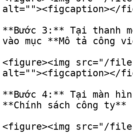
alt=""><figcaption></fi
**Bước 3:** Tại thanh m
vào mục **Mô tả công việ
<figure><img src="/file
alt=""><figcaption></fi
**Bước 4:** Tại màn hìn
**Chính sách công ty**

<figure><img src="/file