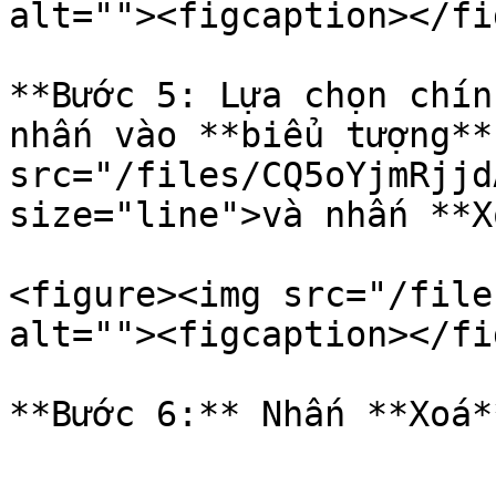
alt=""><figcaption></fi
**Bước 5: Lựa chọn chín
nhấn vào **biểu tượng**
src="/files/CQ5oYjmRjjd
size="line">và nhấn **X
<figure><img src="/file
alt=""><figcaption></fi