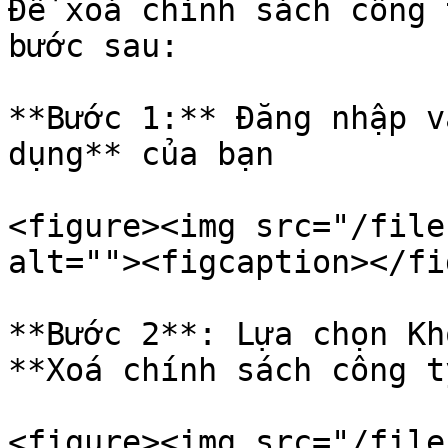
Để xoá chính sách công 
bước sau:

**Bước 1:** Đăng nhập v
dụng** của bạn

<figure><img src="/file
alt=""><figcaption></fi
**Bước 2**: Lựa chọn Kh
**Xoá chính sách công t
<figure><img src="/file