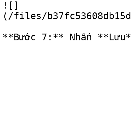
![]
(/files/b37fc53608db15d