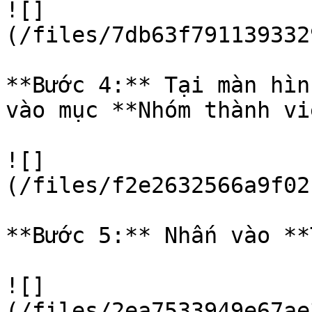
![]
(/files/7db63f791139332
**Bước 4:** Tại màn hìn
vào mục **Nhóm thành viê
![]
(/files/f2e2632566a9f02
**Bước 5:** Nhấn vào **
![]
(/files/2ea7533949e67ae