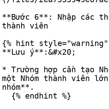
**Bước 6**: Nhập các th
thành viên

{% hint style="warning" 
**Lưu ý**:&#x20;

* Trường hợp cần tạo Nh
một Nhóm thành viên lớn
nhóm**.

  {% endhint %}
