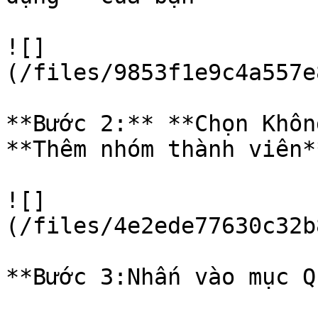
![]
(/files/9853f1e9c4a557e
**Bước 2:** **Chọn Khôn
**Thêm nhóm thành viên**
![]
(/files/4e2ede77630c32b
**Bước 3:Nhấn vào mục Q