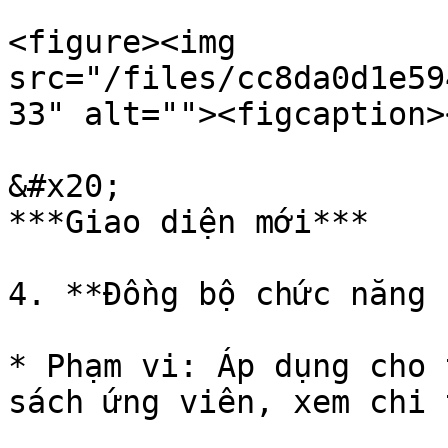
<figure><img 
src="/files/cc8da0d1e59
33" alt=""><figcaption>
&#x20;                                                                                    
***Giao diện mới***

4. **Đồng bộ chức năng 
* Phạm vi: Áp dụng cho 
sách ứng viên, xem chi 