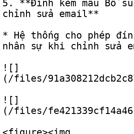
5. **Đính kèm mẫu Bổ su
chỉnh sửa email**

* Hệ thống cho phép đín
nhân sự khi chỉnh sửa e
![]
(/files/91a308212dcb2c8
![]
(/files/fe421339cf14a46
<figure><img 