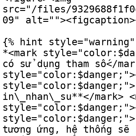
src="/files/9329688f1f0
09" alt=""><figcaption>
{% hint style="warning" 
*<mark style="color:$da
có sử dụng tham số</mar
style="color:$danger;">
style="color:$danger;">
in\_nhan\_su**</mark> <m
style="color:$danger;">
style="color:$danger;">
tương ứng, hệ thống sẽ 