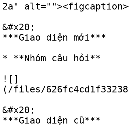
2a" alt=""><figcaption>
&#x20;                                                                                      
***Giao diện mới***

* **Nhóm câu hỏi**

![]
(/files/626fc4cd1f33238
&#x20;                                                                                    
***Giao diện cũ***
