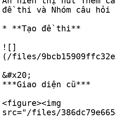
Ẩn hiển thị nút Thêm câ
đề thi và Nhóm câu hỏi

* **Tạo đề thi**

![]
(/files/9bcb15909ffc32e
&#x20;                                                                                      
***Giao diện cũ***

<figure><img 
src="/files/386dc79e665