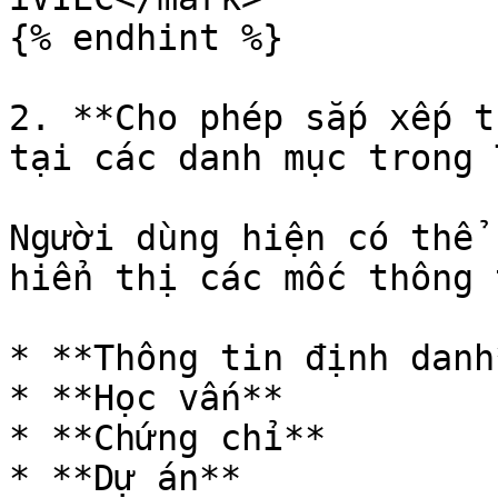
{% endhint %}

2. **Cho phép sắp xếp t
tại các danh mục trong 
Người dùng hiện có thể 
hiển thị các mốc thông 
* **Thông tin định danh*
* **Học vấn**

* **Chứng chỉ**

* **Dự án**
