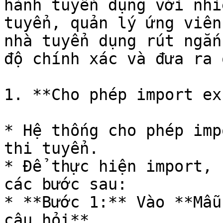
hành tuyển dụng với nhi
tuyển, quản lý ứng viên
nhà tuyển dụng rút ngắn
độ chính xác và đưa ra 
1. **Cho phép import ex
* Hệ thống cho phép imp
thi tuyển.

* Để thực hiện import, 
các bước sau:

* **Bước 1:** Vào **Mẫu
câu hỏi**
