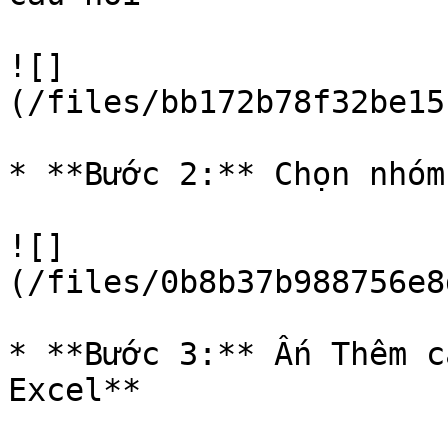
![]
(/files/bb172b78f32be15
* **Bước 2:** Chọn nhóm
![]
(/files/0b8b37b988756e8
* **Bước 3:** Ấn Thêm c
Excel**
