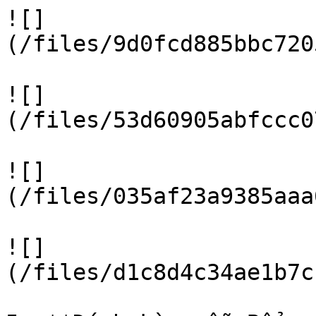
![]
(/files/9d0fcd885bbc720
![]
(/files/53d60905abfccc0
![]
(/files/035af23a9385aaa
![]
(/files/d1c8d4c34ae1b7c