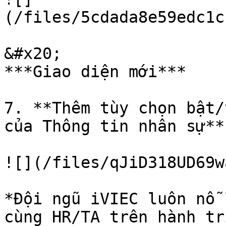
(/files/5cdada8e59edc1c
&#x20;                                                                                   
***Giao diện mới***

7. **Thêm tùy chọn bật/
của Thông tin nhân sự**

![](/files/qJiD318UD69w
*Đội ngũ iVIEC luôn nỗ 
cùng HR/TA trên hành tr