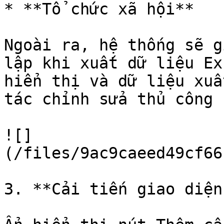
* **Tổ chức xã hội**

Ngoài ra, hệ thống sẽ g
lập khi xuất dữ liệu Ex
hiển thị và dữ liệu xuấ
tác chỉnh sửa thủ công 
![]
(/files/9ac9caeed49cf66
3. **Cải tiến giao diện