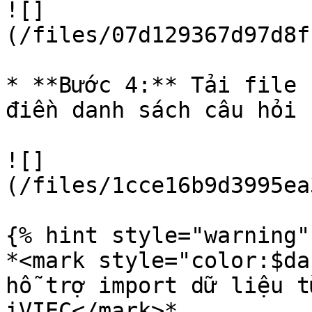
![]
(/files/07d129367d97d8f
* **Bước 4:** Tải file 
điền danh sách câu hỏi 
![]
(/files/1cce16b9d3995ea
{% hint style="warning" 
*<mark style="color:$da
hỗ trợ import dữ liệu t
iVIEC</mark>*
