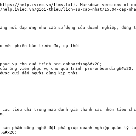
https://help.iviec.vn/llms.txt). Markdown versions of do
/help.iviec.vn/gioi-thieu/lich-su-cap-nhat/15.04-cap-nha
ăng mới đáp ứng nhu cầu sử dụng của doanh nghiệp, đồng t
o với phiên bản trước đó, cụ thể:

phục vụ cho quá trình pre-onboarding&#x20;

của ứng viên phục vụ cho quá trình pre-onboarding&#x20;

được gửi đến người dùng kịp thời

 các tiêu chí trong mẫu đánh giá thành các nhóm tiêu chí
m.

 sản phẩm công nghệ đột phá giúp doanh nghiệp quản lý tu
.&#x20;
