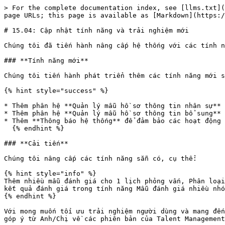
> For the complete documentation index, see [llms.txt](
page URLs; this page is available as [Markdown](https:/
# 15.04: Cập nhật tính năng và trải nghiệm mới

Chúng tôi đã tiến hành nâng cấp hệ thống với các tính n
### **Tính năng mới**

Chúng tôi tiến hành phát triển thêm các tính năng mới s
{% hint style="success" %}

* Thêm phân hệ **Quản lý mẫu hồ sơ thông tin nhân sự** 
* Thêm phân hệ **Quản lý mẫu hồ sơ thông tin bổ sung** 
* Thêm **Thông báo hệ thống** để đảm bảo các hoạt động 
  {% endhint %}

### **Cải tiến**

Chúng tôi nâng cấp các tính năng sẵn có, cụ thể:

{% hint style="info" %}

Thêm nhiều mẫu đánh giá cho 1 lịch phỏng vấn, Phân loại
kết quả đánh giá trong tính năng Mẫu đánh giá nhiều nhó
{% endhint %}

Với mong muốn tối ưu trải nghiệm người dùng và mang đến
góp ý từ Anh/Chị về các phiên bản của Talent Management