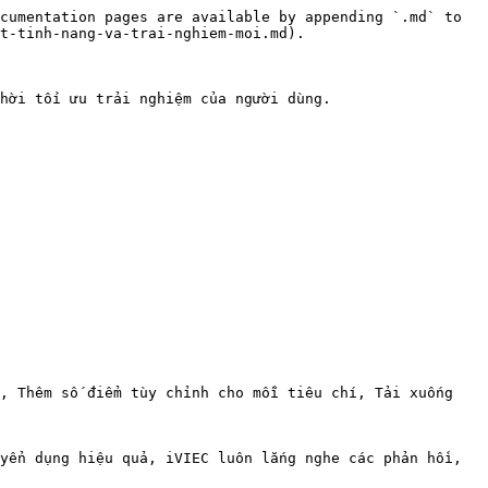
cumentation pages are available by appending `.md` to 
t-tinh-nang-va-trai-nghiem-moi.md).

hời tối ưu trải nghiệm của người dùng.

, Thêm số điểm tùy chỉnh cho mỗi tiêu chí, Tải xuống 
yển dụng hiệu quả, iVIEC luôn lắng nghe các phản hồi, 