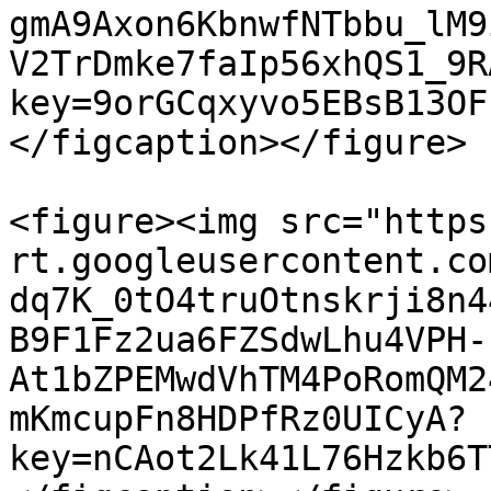
gmA9Axon6KbnwfNTbbu_lM9
V2TrDmke7faIp56xhQS1_9R
key=9orGCqxyvo5EBsB13OF
</figcaption></figure>

<figure><img src="https
rt.googleusercontent.co
dq7K_0tO4truOtnskrji8n4
B9F1Fz2ua6FZSdwLhu4VPH-
At1bZPEMwdVhTM4PoRomQM2
mKmcupFn8HDPfRz0UICyA?
key=nCAot2Lk41L76Hzkb6T