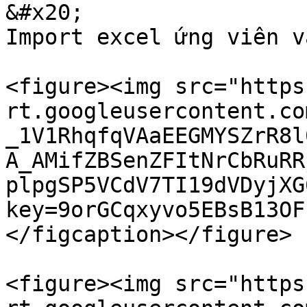
&#x20;                                                       
Import excel ứng viên v
<figure><img src="https
rt.googleusercontent.co
_1V1RhqfqVAaEEGMYSZrR8l
A_AMifZBSenZFItNrCbRuRR
plpgSP5VCdV7TI19dVDyjXG
key=9orGCqxyvo5EBsB13OF
</figcaption></figure>

<figure><img src="https