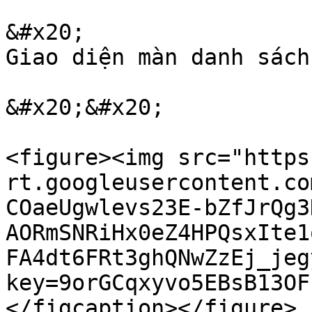
&#x20;                                                           
Giao diện màn danh sách
&#x20;&#x20;

<figure><img src="https
rt.googleusercontent.co
COaeUgwlevs23E-bZfJrQg3
AORmSNRiHx0eZ4HPQsxIte1
FA4dt6FRt3ghQNwZzEj_jeg
key=9orGCqxyvo5EBsB13OF
</figcaption></figure>
