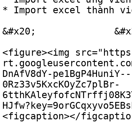
* Import excel thành vi
&#x20;              &#x2
<figure><img src="https
rt.googleusercontent.co
DnAfV8dY-pe1BgP4HuniY--
0Rz33v5KxcKOyZc7plBr-
6tthKAleyfofcNTrffj08K3
HJfw?key=9orGCqxyvo5EBs
<figcaption></figcaptio