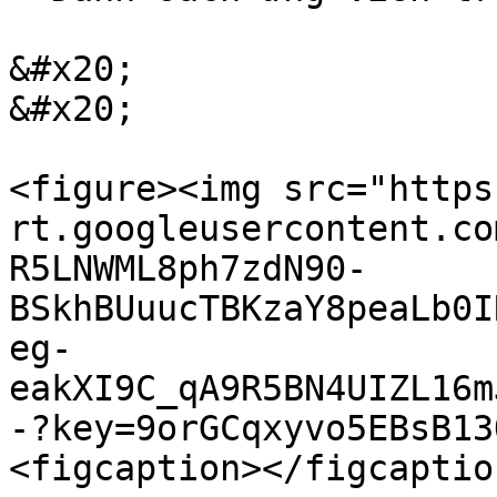
&#x20;                                               
&#x20;

<figure><img src="https
rt.googleusercontent.co
R5LNWML8ph7zdN90-
BSkhBUuucTBKzaY8peaLb0I
eg-
eakXI9C_qA9R5BN4UIZL16m
-?key=9orGCqxyvo5EBsB13
<figcaption></figcaptio