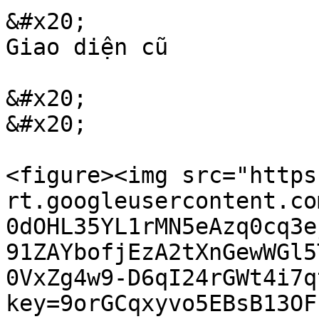
&#x20;                                                                                 
Giao diện cũ

&#x20;                                                                            
&#x20;

<figure><img src="https
rt.googleusercontent.co
0dOHL35YL1rMN5eAzq0cq3e
91ZAYbofjEzA2tXnGewWGl5
0VxZg4w9-D6qI24rGWt4i7q
key=9orGCqxyvo5EBsB13OF