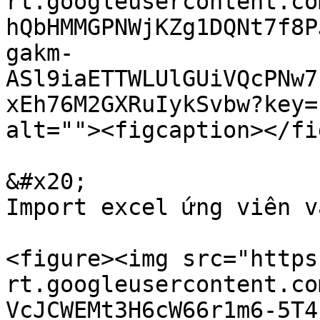
rt.googleusercontent.co
hQbHMMGPNWjKZg1DQNt7f8P
gakm-
ASl9iaETTWLUlGUiVQcPNw7
xEh76M2GXRuIykSvbw?key=
alt=""><figcaption></fi
&#x20;                                                           
Import excel ứng viên v
<figure><img src="https
rt.googleusercontent.co
VcJCWEMt3H6cW66r1m6-5T4