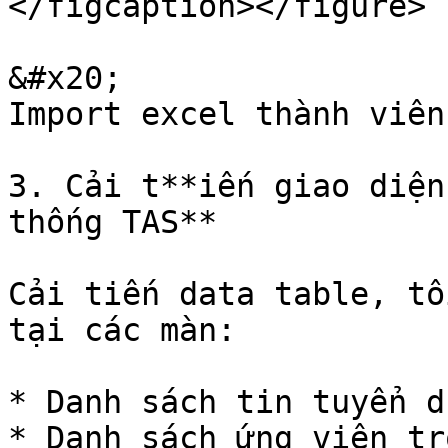
</figcaption></figure>

&#x20;                                                        
Import excel thành viên
3. Cải t**iến giao diện
thống TAS**

Cải tiến data table, tố
tại các màn:

* Danh sách tin tuyển dụ
* Danh sách ứng viên tr