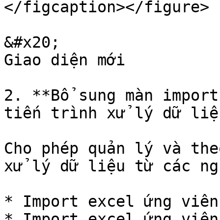
</figcaption></figure>

&#x20;                                                                             
Giao diện mới

2. **Bổ sung màn import
tiến trình xử lý dữ liệu
Cho phép quản lý và the
xử lý dữ liệu từ các ngu
* Import excel ứng viên
* Import excel ứng viên