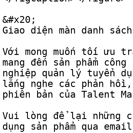
&#x20;                                                        
Giao diện màn danh sách
Với mong muốn tối ưu tr
mang đến sản phẩm công 
nghiệp quản lý tuyển dụ
lắng nghe các phản hồi,
phiên bản của Talent Ma
Vui lòng để lại những c