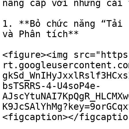
nâng cấp với những cải 
1. **Bỏ chức năng “Tải 
và Phân tích**

<figure><img src="https
rt.googleusercontent.co
gkSd_WnIHyJxxlRslf3HCxs
bsTSRRS-4-U4soP4e-
AJscYtuNAI7KpQgR_HLCMXw
K9JcSAlYhMg?key=9orGCqx
<figcaption></figcaptio