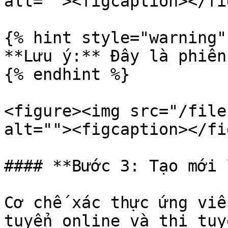
alt=""><figcaption></fi
{% hint style="warning" 
**Lưu ý:** Đây là phiên
{% endhint %}

<figure><img src="/file
alt=""><figcaption></fi
#### **Bước 3: Tạo mới 
Cơ chế xác thực ứng viê
tuyển online và thi tuy