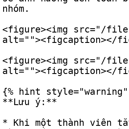
nhóm.

<figure><img src="/file
alt=""><figcaption></fi
<figure><img src="/file
alt=""><figcaption></fi
{% hint style="warning" 
**Lưu ý:**

* Khi một thành viên tắ