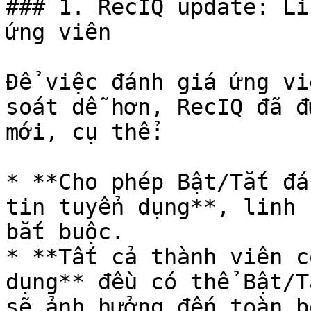
### 1. RecIQ update: Li
ứng viên

Để việc đánh giá ứng vi
soát dễ hơn, RecIQ đã đ
mới, cụ thể:

* **Cho phép Bật/Tắt đá
tin tuyển dụng**, linh 
bắt buộc.

* **Tất cả thành viên c
dụng** đều có thể Bật/T
sẽ ảnh hưởng đến toàn b