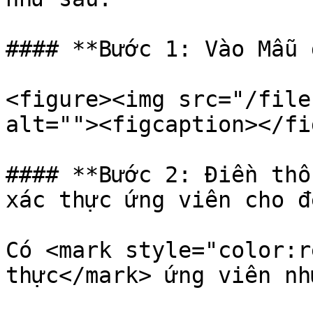
#### **Bước 1: Vào Mẫu 
<figure><img src="/file
alt=""><figcaption></fi
#### **Bước 2: Điền thô
xác thực ứng viên cho đ
Có <mark style="color:r
thực</mark> ứng viên nh