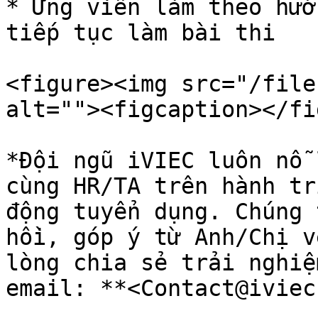
* Ứng viên làm theo hướ
tiếp tục làm bài thi

<figure><img src="/file
alt=""><figcaption></fi
*Đội ngũ iVIEC luôn nỗ 
cùng HR/TA trên hành tr
động tuyển dụng. Chúng 
hồi, góp ý từ Anh/Chị v
lòng chia sẻ trải nghiệ
email: **<Contact@iviec