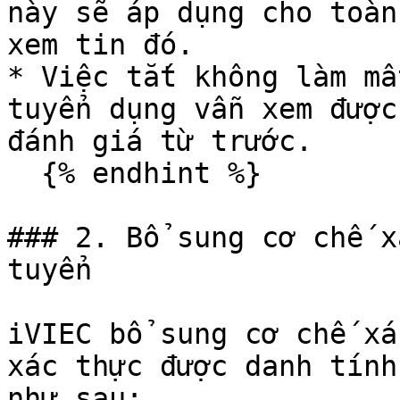
này sẽ áp dụng cho toàn
xem tin đó.

* Việc tắt không làm mấ
tuyển dụng vẫn xem được
đánh giá từ trước.

  {% endhint %}

### 2. Bổ sung cơ chế x
tuyển

iVIEC bổ sung cơ chế xá
xác thực được danh tính
như sau:
