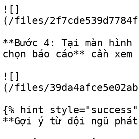
![]
(/files/2f7cde539d7784f
**Bước 4: Tại màn hình 
chọn báo cáo** cần xem

![]
(/files/39da4afce5e02ab
{% hint style="success" 
**Gợi ý từ đội ngũ phát