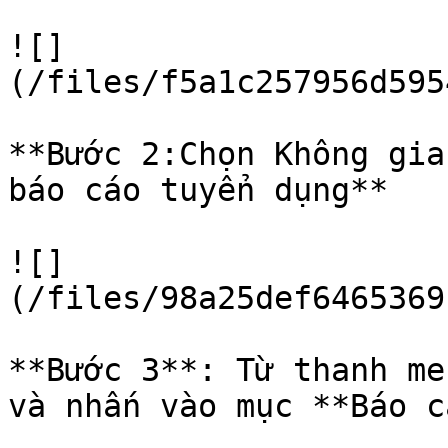
![]
(/files/f5a1c257956d595
**Bước 2:Chọn Không gia
báo cáo tuyển dụng**

![]
(/files/98a25def6465369
**Bước 3**: Từ thanh me
và nhấn vào mục **Báo c