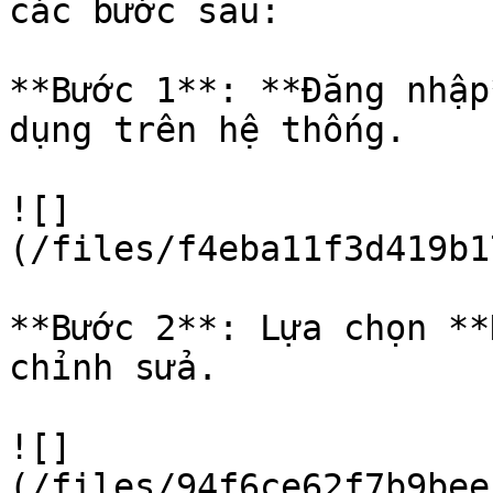
các bước sau:

**Bước 1**: **Đăng nhập
dụng trên hệ thống.

![]
(/files/f4eba11f3d419b1
**Bước 2**: Lựa chọn **
chỉnh sửa.

![]
(/files/94f6ce62f7b9bee