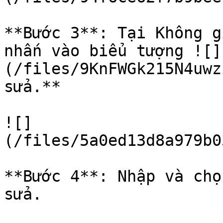
**Bước 3**: Tại Không g
nhấn vào biểu tượng ![]
(/files/9KnFWGk215N4uwz
sửa.**

![]
(/files/5a0ed13d8a979b0
**Bước 4**: Nhập và chọ
sửa.
