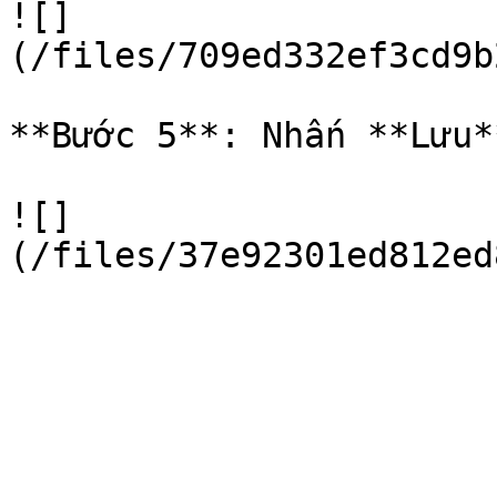
![]
(/files/709ed332ef3cd9b
**Bước 5**: Nhấn **Lưu*
![]