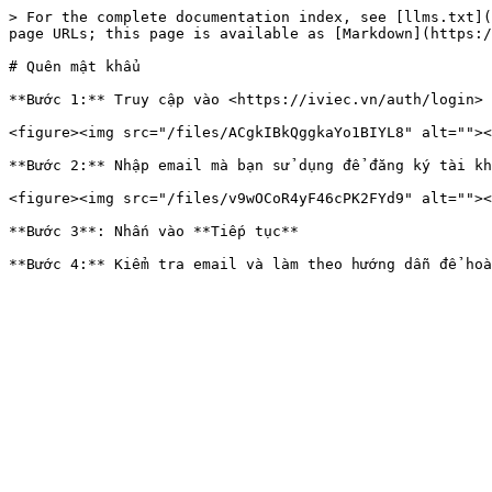
> For the complete documentation index, see [llms.txt](
page URLs; this page is available as [Markdown](https:/
# Quên mật khẩu

**Bước 1:** Truy cập vào <https://iviec.vn/auth/login> 
<figure><img src="/files/ACgkIBkQggkaYo1BIYL8" alt=""><
**Bước 2:** Nhập email mà bạn sử dụng để đăng ký tài kh
<figure><img src="/files/v9wOCoR4yF46cPK2FYd9" alt=""><
**Bước 3**: Nhấn vào **Tiếp tục**
