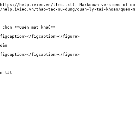
https://help.iviec.vn/llms.txt). Markdown versions of do
/help.iviec.vn/thao-tac-su-dung/quan-ly-tai-khoan/quen-m
 chọn **Quên mật khẩu**

figcaption></figcaption></figure>

oản

figcaption></figcaption></figure>
