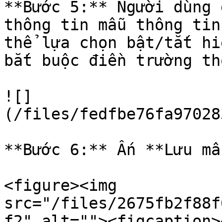
**Bước 5:** Người dùng 
thông tin mẫu thông tin
thể lựa chọn bật/tắt hi
bắt buộc điền trường th
![]
(/files/fedfbe76fa97028
**Bước 6:** Ấn **Lưu mẫ
<figure><img 
src="/files/2675fb2f88f
f2" alt=""><figcaption>