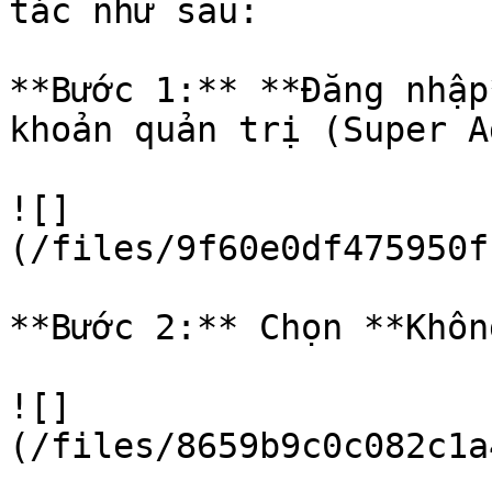
tác như sau:

**Bước 1:** **Đăng nhập
khoản quản trị (Super A
![]
(/files/9f60e0df475950f
**Bước 2:** Chọn **Khôn
![]
(/files/8659b9c0c082c1a