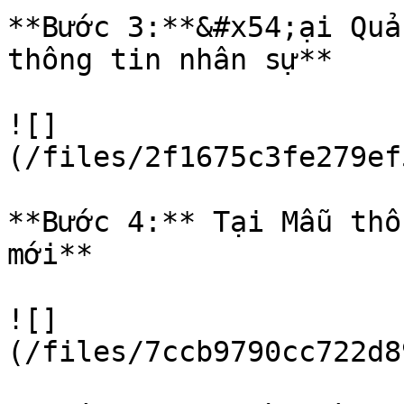
**Bước 3:**&#x54;ại Quả
thông tin nhân sự**

![]
(/files/2f1675c3fe279ef
**Bước 4:** Tại Mẫu thô
mới**

![]
(/files/7ccb9790cc722d8