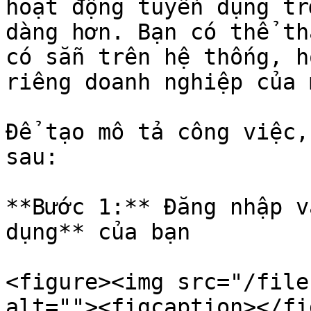
hoạt động tuyển dụng tr
dàng hơn. Bạn có thể th
có sẵn trên hệ thống, h
riêng doanh nghiệp của 
Để tạo mô tả công việc,
sau:

**Bước 1:** Đăng nhập v
dụng** của bạn

<figure><img src="/file
alt=""><figcaption></fi