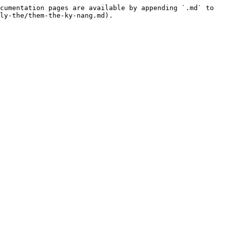
cumentation pages are available by appending `.md` to 
ly-the/them-the-ky-nang.md).
