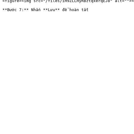
<figure><img src="/files/iH9ZLLHyRBztqxerqEJ8" alt=""><