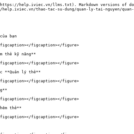
https://help.iviec.vn/llms.txt). Markdown versions of do
/help.iviec.vn/thao-tac-su-dung/quan-ly-tai-nguyen/quan-
của bạn

figcaption></figcaption></figure>

m thẻ kỹ năng**

figcaption></figcaption></figure>

c **Quản lý thẻ**

figcaption></figcaption></figure>

g**

figcaption></figcaption></figure>

hêm thẻ**

figcaption></figcaption></figure>
