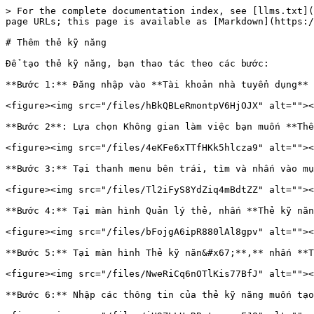
> For the complete documentation index, see [llms.txt](
page URLs; this page is available as [Markdown](https:/
# Thêm thẻ kỹ năng

Để tạo thẻ kỹ năng, bạn thao tác theo các bước:

**Bước 1:** Đăng nhập vào **Tài khoản nhà tuyển dụng** 
<figure><img src="/files/hBkQBLeRmontpV6HjOJX" alt=""><
**Bước 2**: Lựa chọn Không gian làm việc bạn muốn **Thê
<figure><img src="/files/4eKFe6xTTfHKk5hlcza9" alt=""><
**Bước 3:** Tại thanh menu bên trái, tìm và nhấn vào mụ
<figure><img src="/files/Tl2iFyS8YdZiq4mBdtZZ" alt=""><
**Bước 4:** Tại màn hình Quản lý thẻ, nhấn **Thẻ kỹ năn
<figure><img src="/files/bFojgA6ipR880lAl8gpv" alt=""><
**Bước 5:** Tại màn hình Thẻ kỹ năn&#x67;**,** nhấn **T
<figure><img src="/files/NweRiCq6nOTlKis77BfJ" alt=""><
**Bước 6:** Nhập các thông tin của thẻ kỹ năng muốn tạo
