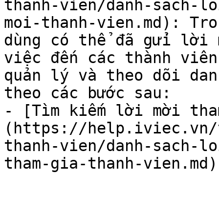
thanh-vien/danh-sach-lo
moi-thanh-vien.md): Tro
dùng có thể đã gửi lời 
việc đến các thành viên
quản lý và theo dõi dan
theo các bước sau:

- [Tìm kiếm lời mời tha
(https://help.iviec.vn/
thanh-vien/danh-sach-lo