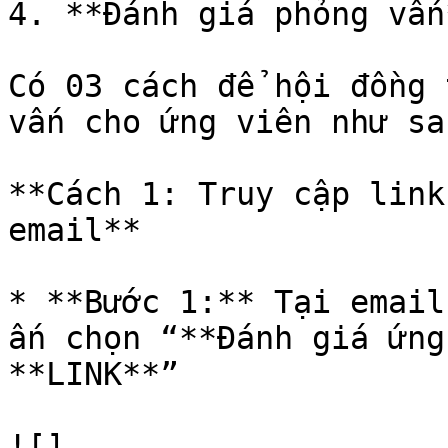
4. **Đánh giá phỏng vấn*
Có 03 cách để hội đồng 
vấn cho ứng viên như sau
**Cách 1: Truy cập link
email**

* **Bước 1:** Tại email
ấn chọn “**Đánh giá ứng
**LINK**”

![]