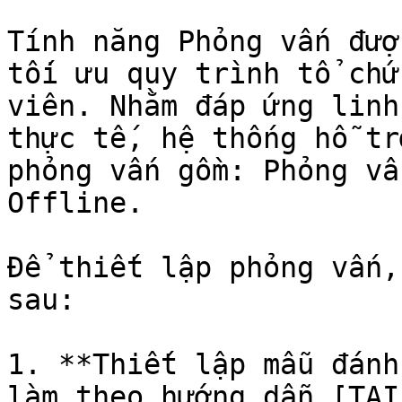
Tính năng Phỏng vấn đượ
tối ưu quy trình tổ chứ
viên. Nhằm đáp ứng linh
thực tế, hệ thống hỗ tr
phỏng vấn gồm: Phỏng vấ
Offline.

Để thiết lập phỏng vấn,
sau:

1. **Thiết lập mẫu đánh
làm theo hướng dẫn [TẠI