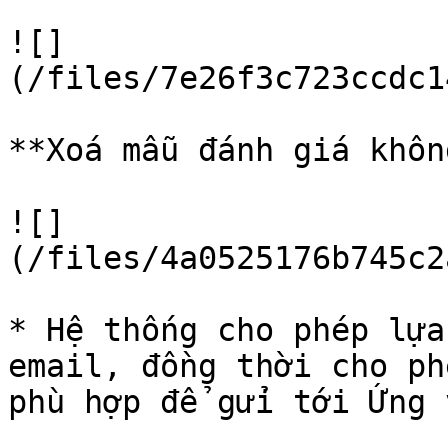
![]
(/files/7e26f3c723ccdc1
**Xoá mẫu đánh giá khôn
![]
(/files/4a0525176b745c2
* Hệ thống cho phép lựa
email, đồng thời cho ph
phù hợp để gửi tới Ứng 