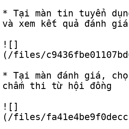
* Tại màn tin tuyển dụn
và xem kết quả đánh giá
![]
(/files/c9436fbe01107bd
* Tại màn đánh giá, chọ
chấm thi từ hội đồng

![]
(/files/fa41e4be9f0decc