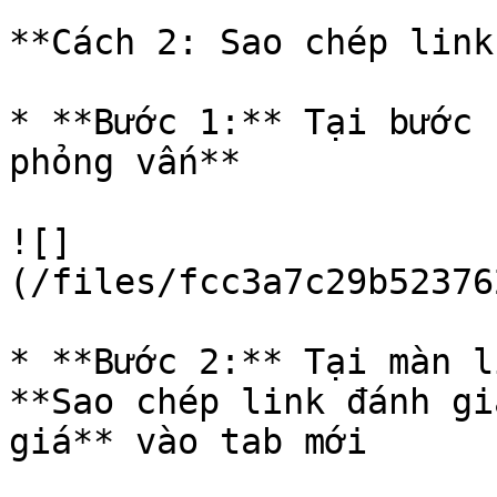
**Cách 2: Sao chép link
* **Bước 1:** Tại bước 
phỏng vấn**

![]
(/files/fcc3a7c29b52376
* **Bước 2:** Tại màn l
**Sao chép link đánh gi
giá** vào tab mới
