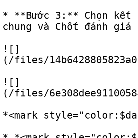
* **Bước 3:** Chọn kết 
chung và Chốt đánh giá

![]
(/files/14b6428805823a0
![]
(/files/6e308dee9110058
*<mark style="color:$da
* *<mark style="color:$