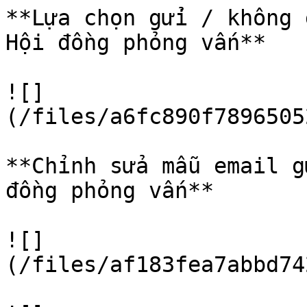
**Lựa chọn gửi / không 
Hội đồng phỏng vấn**

![]
(/files/a6fc890f7896505
**Chỉnh sửa mẫu email g
đồng phỏng vấn**

![]
(/files/af183fea7abbd74