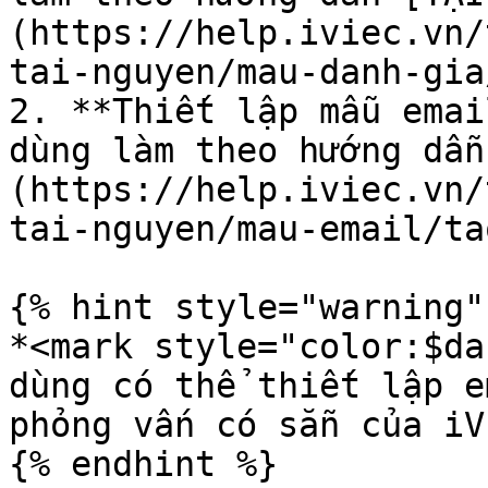
(https://help.iviec.vn/
tai-nguyen/mau-danh-gia
2. **Thiết lập mẫu emai
dùng làm theo hướng dẫn
(https://help.iviec.vn/
tai-nguyen/mau-email/ta
{% hint style="warning" 
*<mark style="color:$da
dùng có thể thiết lập e
phỏng vấn có sẵn của iV
{% endhint %}
