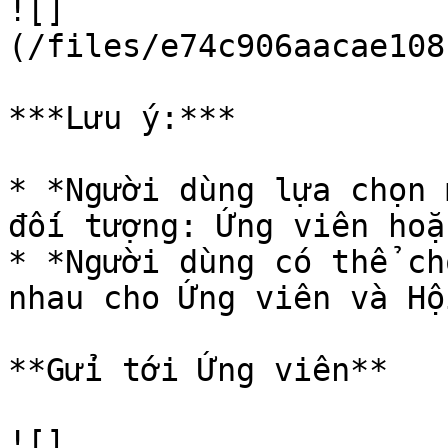
![]
(/files/e74c906aacae108
***Lưu ý:***

* *Người dùng lựa chọn 
đối tượng: Ứng viên hoặ
* *Người dùng có thể ch
nhau cho Ứng viên và Hộ
**Gửi tới Ứng viên**

![]