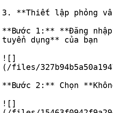
3. **Thiết lập phỏng vấ
**Bước 1:** **Đăng nhập
tuyển dụng** của bạn

![]
(/files/327b94b5a50a194
**Bước 2:** Chọn **Khôn
![]
(/files/15463f0942f9a29