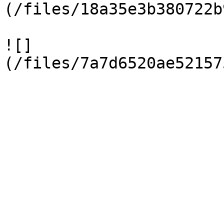
(/files/18a35e3b380722b
![]