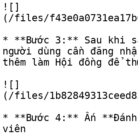
![]
(/files/f43e0a0731ea17b
* **Bước 3:** Sau khi s
người dùng cần đăng nhậ
thêm làm Hội đồng để th
![]
(/files/1b82849313ceed8
* **Bước 4:** Ấn **Đánh
viên
