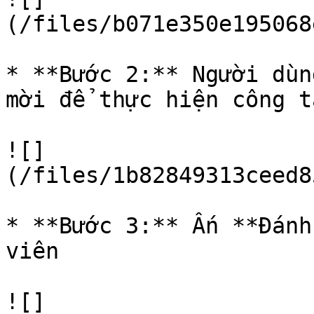
(/files/b071e350e195068
* **Bước 2:** Người dùn
mời để thực hiện công t
![]
(/files/1b82849313ceed8
* **Bước 3:** Ấn **Đánh
viên

![]