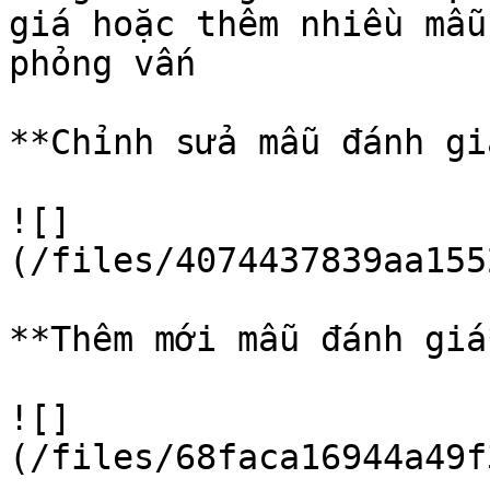
giá hoặc thêm nhiều mẫu
phỏng vấn

**Chỉnh sửa mẫu đánh giá
![]
(/files/4074437839aa155
**Thêm mới mẫu đánh giá*
![]
(/files/68faca16944a49f