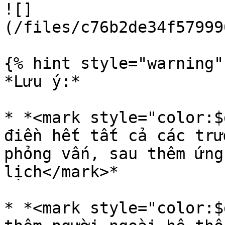
![]
(/files/c76b2de34f57999
{% hint style="warning" 
*Lưu ý:*

* *<mark style="color:$
điền hết tất cả các trư
phỏng vấn, sau thêm ứng
lịch</mark>*

* *<mark style="color:$