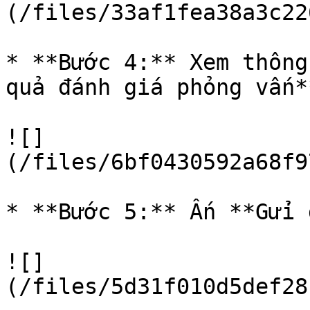
(/files/33af1fea38a3c22
* **Bước 4:** Xem thông
quả đánh giá phỏng vấn**
![]
(/files/6bf0430592a68f9
* **Bước 5:** Ấn **Gửi 
![]
(/files/5d31f010d5def28