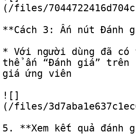
(/files/7044722416d704c
**Cách 3: Ấn nút Đánh g
* Với người dùng đã có 
thể ấn “Đánh giá” trên 
giá ứng viên

![]
(/files/3d7aba1e637c1ec
5. **Xem kết quả đánh gi