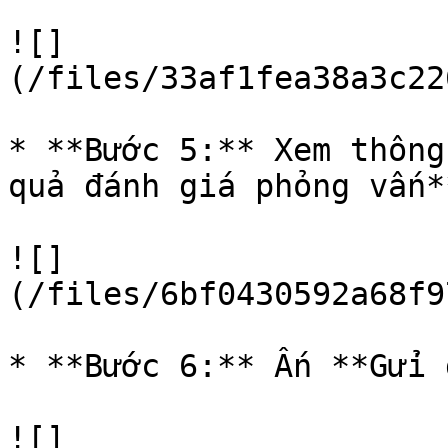
![]
(/files/33af1fea38a3c22
* **Bước 5:** Xem thông
quả đánh giá phỏng vấn**
![]
(/files/6bf0430592a68f9
* **Bước 6:** Ấn **Gửi 
![]