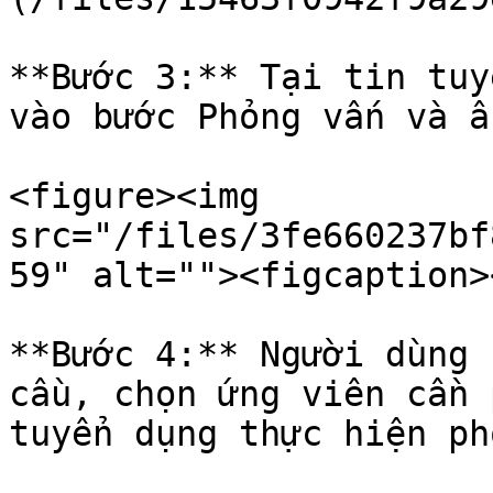
**Bước 3:** Tại tin tuy
vào bước Phỏng vấn và ấ
<figure><img 
src="/files/3fe660237bf
59" alt=""><figcaption>
**Bước 4:** Người dùng 
cầu, chọn ứng viên cần 
tuyển dụng thực hiện ph