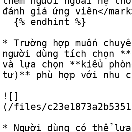
thêm người ngoài hệ thố
đánh giá ứng viên</mark>
  {% endhint %}

* Trường hợp muốn chuyể
người dùng tích chọn **
và lựa chọn **kiểu phòn
tư)** phù hợp với nhu cầ
![]
(/files/c23e1873a2b5351
* Người dùng có thể lựa