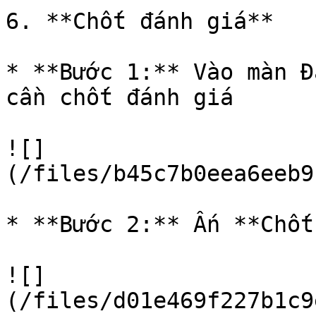
6. **Chốt đánh giá**

* **Bước 1:** Vào màn Đ
cần chốt đánh giá

![]
(/files/b45c7b0eea6eeb9
* **Bước 2:** Ấn **Chốt
![]
(/files/d01e469f227b1c9