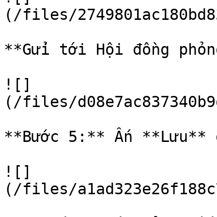
(/files/2749801ac180bd8
**Gửi tới Hội đồng phỏn
![]
(/files/d08e7ac837340b9
**Bước 5:** Ấn **Lưu** 
![]
(/files/a1ad323e26f188c