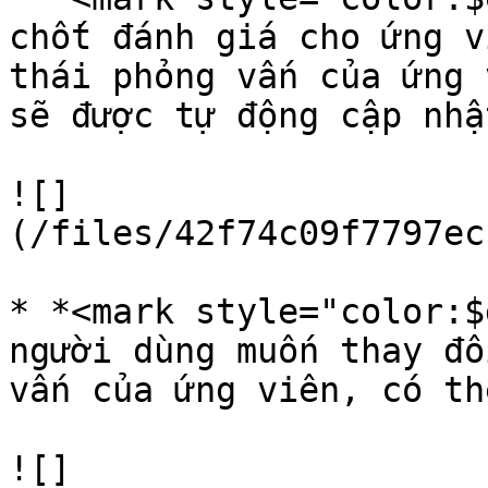
chốt đánh giá cho ứng v
thái phỏng vấn của ứng 
sẽ được tự động cập nhậ
![]
(/files/42f74c09f7797ec
* *<mark style="color:$
người dùng muốn thay đổ
vấn của ứng viên, có th
![]