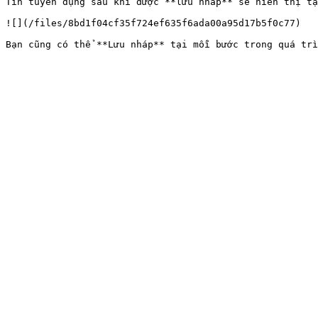
Tin tuyển dụng sau khi được **lưu nháp** sẽ hiển thị tạ
![](/files/8bd1f04cf35f724ef635f6ada00a95d17b5f0c77)
