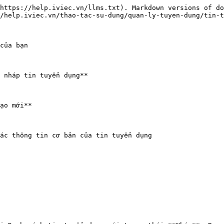
https://help.iviec.vn/llms.txt). Markdown versions of do
/help.iviec.vn/thao-tac-su-dung/quan-ly-tuyen-dung/tin-t
của bạn

 nháp tin tuyển dụng**

ạo mới**

ác thông tin cơ bản của tin tuyển dụng
