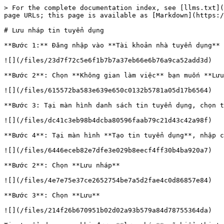
> For the complete documentation index, see [llms.txt](
page URLs; this page is available as [Markdown](https:/
# Lưu nháp tin tuyển dụng

**Bước 1:** Đăng nhập vào **Tài khoản nhà tuyển dụng** 
![](/files/23d7f72c5e6f1b7b7a37eb66e6b76a9ca52add3d)

**Bước 2**: Chọn **Không gian làm việc** bạn muốn **Lưu
![](/files/615572ba583e639e650c0132b5781a05d17b6564)

**Bước 3: Tại màn hình danh sách tin tuyển dụng, chọn t
![](/files/dc41c3eb98b4dcba80596faab79c21d43c42a98f)

**Bước 4**: Tại màn hình **Tạo tin tuyển dụng**, nhập c
![](/files/6446eceb82e7dfe3e029b8eecf4ff30b4ba920a7)

**Bước 2**: Chọn **Lưu nháp**

![](/files/4e7e75e37ce2652754be7a5d2fae4c0d86857e84)

**Bước 3**: Chọn **Lưu**

![](/files/214f26b670951b02d02a93b579a84d78755364da)
