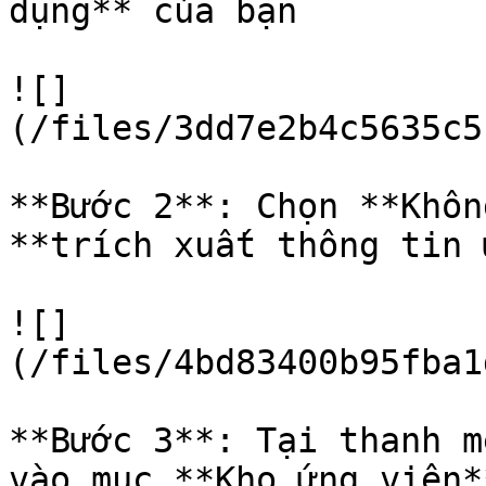
dụng** của bạn

![]
(/files/3dd7e2b4c5635c5
**Bước 2**: Chọn **Khôn
**trích xuất thông tin 
![]
(/files/4bd83400b95fba1
**Bước 3**: Tại thanh m
vào mục **Kho ứng viên**