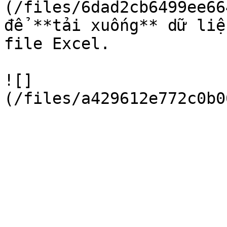
(/files/6dad2cb6499ee66
để **tải xuống** dữ liệ
file Excel.

![]