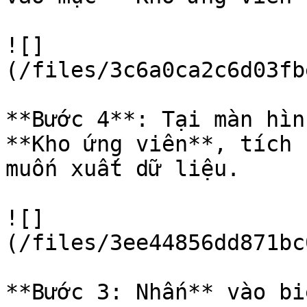
![]
(/files/3c6a0ca2c6d03fb
**Bước 4**: Tại màn hìn
**Kho ứng viên**, tích 
muốn xuất dữ liệu.

![]
(/files/3ee44856dd871bc
**Bước 3: Nhấn** vào bi